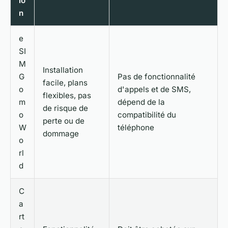
io
n
e
SI
M
Installation
G
Pas de fonctionnalité
facile, plans
o
d'appels et de SMS,
flexibles, pas
m
dépend de la
de risque de
o
compatibilité du
perte ou de
W
téléphone
dommage
o
rl
d
C
a
rt