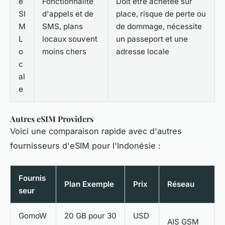
e
Fonctionnalité
Doit être achetée sur
SI
d'appels et de
place, risque de perte ou
M
SMS, plans
de dommage, nécessite
L
locaux souvent
un passeport et une
o
moins chers
adresse locale
c
al
e
Autres eSIM Providers
Voici une comparaison rapide avec d'autres
fournisseurs d'eSIM pour l'Indonésie :
Fournis
Plan Exemple
Prix
Réseau
seur
GomoW
20 GB pour 30
USD
AIS GSM