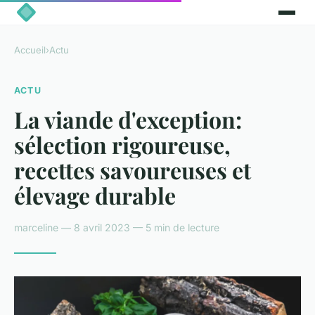
Accueil
›
Actu
ACTU
La viande d'exception:
sélection rigoureuse,
recettes savoureuses et
élevage durable
marceline — 8 avril 2023 — 5 min de lecture