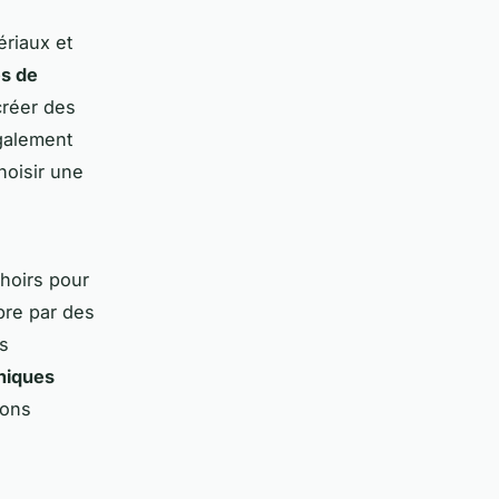
ériaux et
s de
créer des
galement
hoisir une
choirs pour
bre par des
s
niques
ions