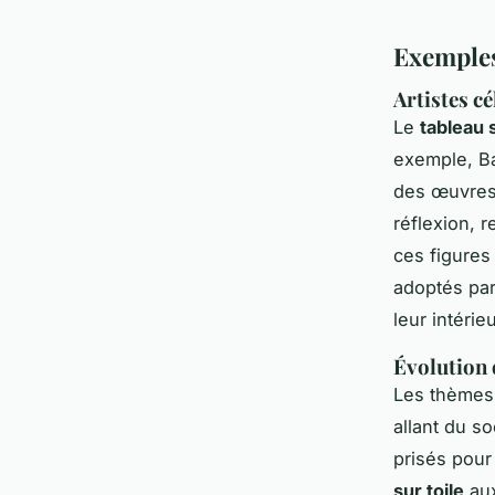
Exemples
Artistes c
Le
tableau s
exemple, Ba
des œuvres 
réflexion, 
ces figures 
adoptés par
leur intérieu
Évolution 
Les thèmes
allant du so
prisés pour 
sur toile
aux