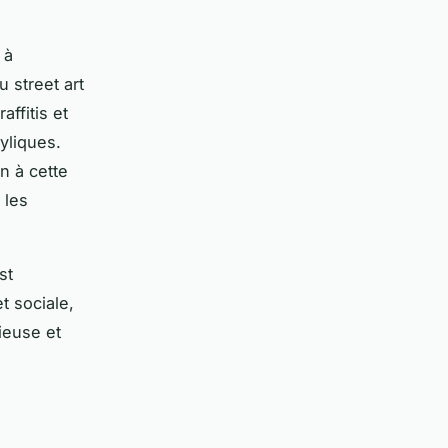
 à
 street art
ffitis et
yliques.
n à cette
 les
st
t sociale,
ieuse et