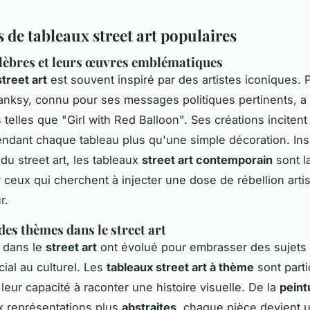
 de tableaux street art populaires
élèbres et leurs œuvres emblématiques
treet art
est souvent inspiré par des artistes iconiques. 
nksy, connu pour ses messages politiques pertinents, a
telles que "Girl with Red Balloon". Ses créations incitent 
rendant chaque tableau plus qu'une simple décoration. Ins
du street art, les tableaux
street art contemporain
sont l
 ceux qui cherchent à injecter une dose de rébellion arti
r.
des thèmes dans le street art
 dans le
street art
ont évolué pour embrasser des sujets 
cial au culturel. Les
tableaux street art à thème
sont parti
leur capacité à raconter une histoire visuelle. De la
peintu
 représentations plus
abstraites
, chaque pièce devient u