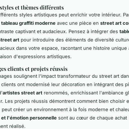
tyles et thèmes différents
férents styles artistiques peut enrichir votre intérieur. P
n
tableau graffiti moderne
avec une pièce en
street art c
ntraste captivant et audacieux. Pensez à intégrer des
tab
treet art
pour introduire des éléments de diversité cultur
cieux dans votre espace, racontant une histoire unique 
ison d'expressions artistiques.
s clients et projets réussis
ages soulignent l'impact transformateur du street art dan
 clients ont modernisé leur décoration en intégrant des pi
d'
artistes street art
renommés, enrichissant l'ambiance g
eur. Les projets réussis démontrent comment bien choisir 
peut créer un environnement à la fois moderne et chal
n et l'émotion personnelle
sont au cœur de chaque achat
ent réalisé.