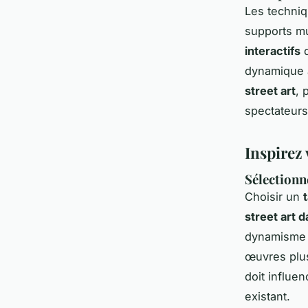
Les techniq
supports mu
interactifs
q
dynamique 
street art
, 
spectateurs
Inspirez 
Sélectionn
Choisir un
street art d
dynamisme e
œuvres plus
doit influe
existant.