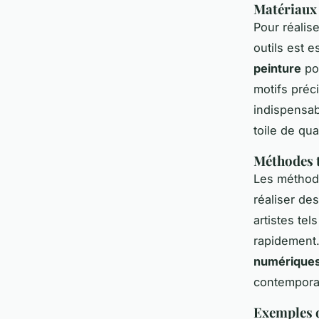
Matériaux 
Pour réalis
outils est e
peinture
pou
motifs préci
indispensab
toile de qua
Méthodes t
Les méthodes
réaliser de
artistes te
rapidement.
numériques
contempora
Exemples d