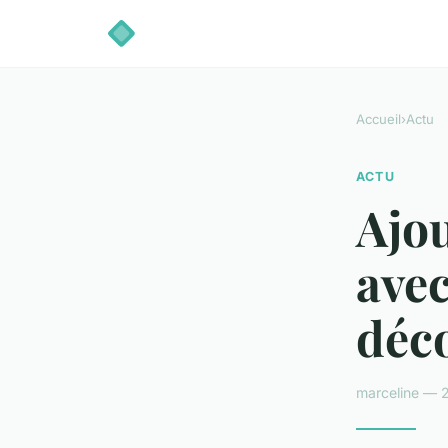
Accueil
›
Actu
ACTU
Ajo
avec
déco
marceline — 2