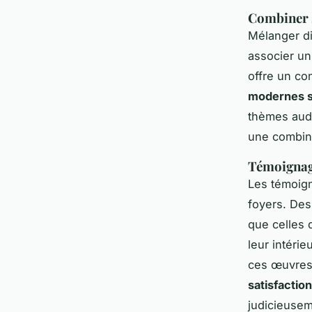
Combiner s
Mélanger dif
associer u
offre un co
modernes s
thèmes auda
une combina
Témoignage
Les témoign
foyers. Des
que celles 
leur intéri
ces œuvres 
satisfactio
judicieusem