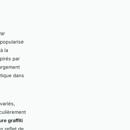
Par
 popularisé
à la
pirés par
argement
stique dans
variés,
culièrement
re graffiti
n reflet de