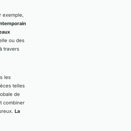
ar exemple,
ontemporain
leaux
elle ou des
à travers
s les
èces telles
lobale de
et combiner
eureux.
La