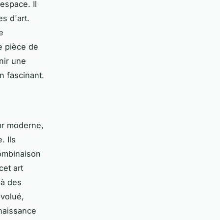
espace. Il
s d'art.
e
e pièce de
nir une
n fascinant.
eur moderne,
. Ils
combinaison
cet art
 à des
évolué,
naissance