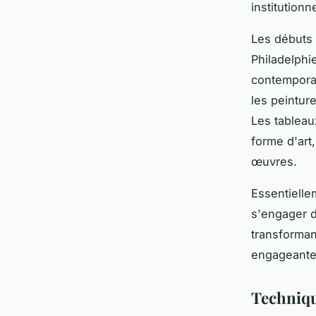
institutionne
Les débuts 
Philadelphi
contemporai
les peintur
Les tableau
forme d'art
œuvres.
Essentielle
s'engager d
transforman
engageante
Technique