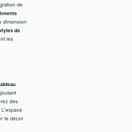
égration de
léments
ne dimension
styles de
nt les
tableau
joutant
érez des
. L'espace
er le décor