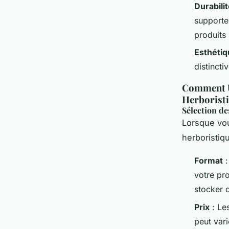
Durabili
supporte
produits 
Esthétiq
distincti
Comment Ut
Herborist
Sélection de
Lorsque vou
herboristiq
Format
:
votre pr
stocker 
Prix
: Le
peut vari