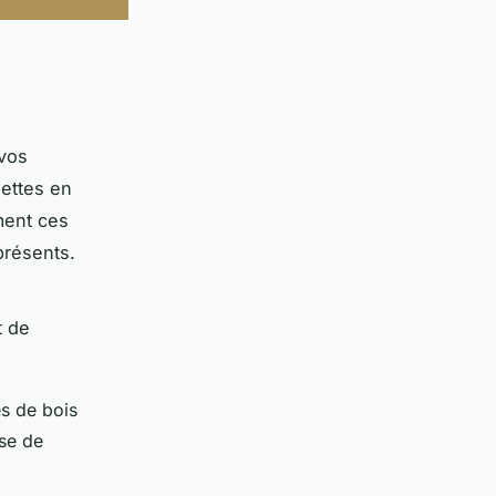
 vos
hettes en
ment ces
présents.
t de
es de bois
use de