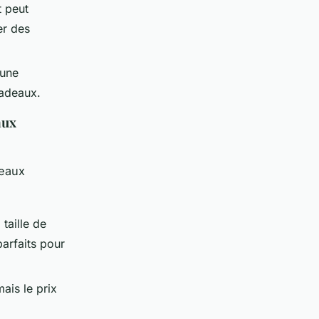
t peut
er des
rune
cadeaux.
aux
deaux
taille de
arfaits pour
ais le prix