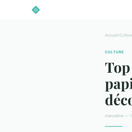
Accueil
›
Cultur
CULTURE
Top
papi
déc
marceline — 1