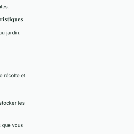
tes.
ristiques
u jardin.
e récolte et
stocker les
s que vous