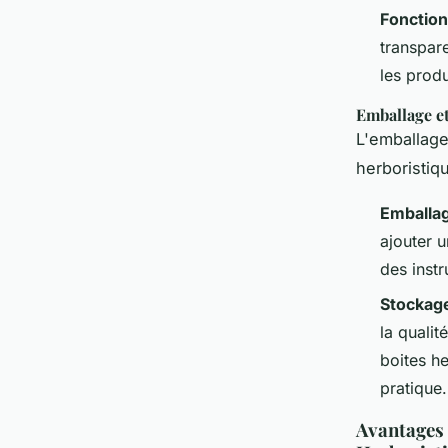
Fonction
transpare
les produ
Emballage e
L'emballage
herboristiq
Emballa
ajouter 
des instr
Stockag
la qualit
boites h
pratique.
Avantages 