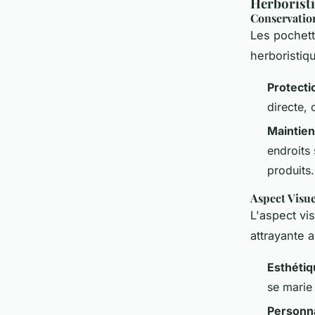
Herborist
Conservatio
Les pochett
herboristiq
Protecti
directe, 
Maintien
endroits 
produits.
Aspect Visue
L'aspect vi
attrayante 
Esthétiq
se marie 
Personna