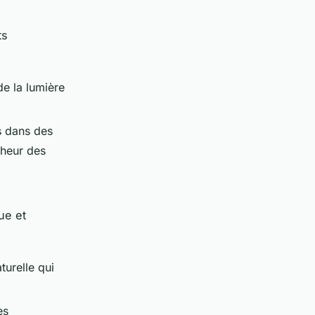
ts
de la lumière
s dans des
îcheur des
ue et
turelle qui
es