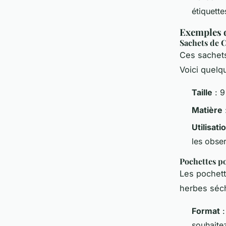
étiquett
Exemples d
Sachets de C
Ces sachets
Voici quelqu
Taille
: 9
Matière
Utilisati
les obser
Pochettes p
Les pochett
herbes séc
Format
:
souhaite