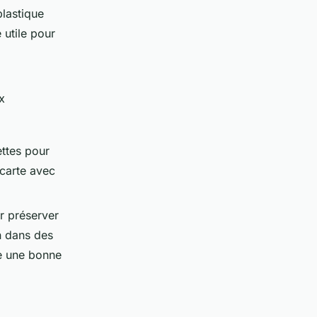
plastique
 utile pour
x
ettes pour
carte avec
r préserver
on dans des
re une bonne