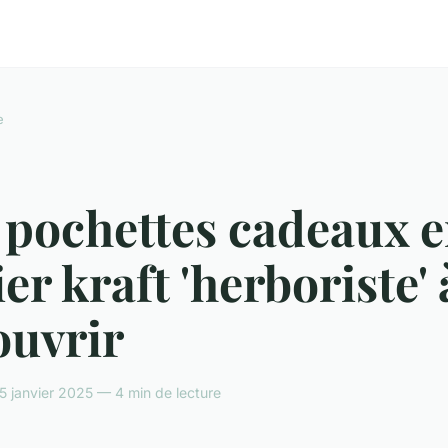
e
 pochettes cadeaux 
er kraft 'herboriste' 
ouvrir
5 janvier 2025 — 4 min de lecture