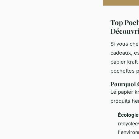
Top Poch
Découvr
Si vous che
cadeaux, es
papier kraf
pochettes p
Pourquoi C
Le papier k
produits he
Écologie
recyclée
l'enviro